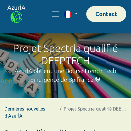
Contact
Projet Spectria qualifié
DEEPTECH
AzurİA obtient une Bourse French Tech
Emergence de Bpifrance 🐓
Dernières nouvelles
Projet Spectria qualifié DEEPTECH
d'AzurİA