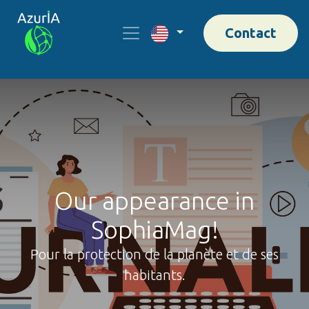
Contact
Our appearance in
SophiaMag!
Pour la protection de la planète et de ses
habitants.